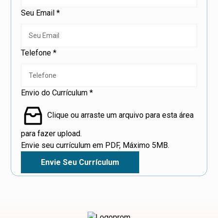
Seu Email
*
E
Telefone
*
m
a
i
Envio do Currículum
*
l
S
Clique ou arraste um arquivo para esta área
e
para fazer upload.
u
Envie seu currículum em PDF, Máximo 5MB.
d
o
Envie Seu Currículum