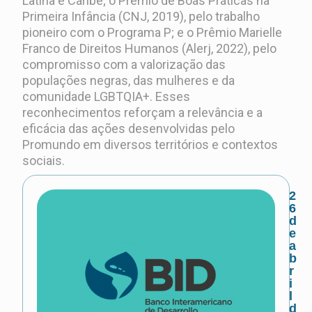
Latina e Caribe; o Prêmio de Boas Práticas na
Primeira Infância (CNJ, 2019), pelo trabalho
pioneiro com o Programa P; e o Prêmio Marielle
Franco de Direitos Humanos (Alerj, 2022), pelo
compromisso com a valorização das
populações negras, das mulheres e da
comunidade LGBTQIA+. Esses
reconhecimentos reforçam a relevância e a
eficácia das ações desenvolvidas pelo
Promundo em diversos territórios e contextos
sociais.
2
6
d
e
a
b
r
i
l
d