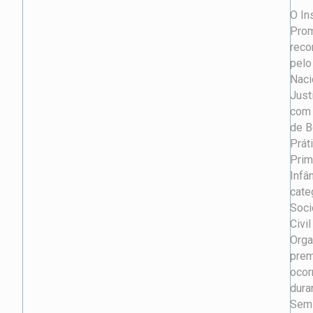
O Ins
Prom
reco
pelo
Naci
Just
com 
de B
Prát
Prim
Infân
cate
Soci
Civil
Orga
prem
ocor
dura
Semi