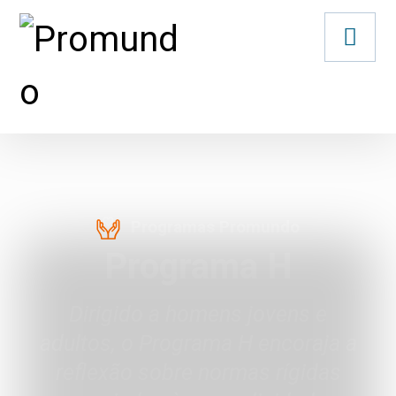
Programas Promundo
Programa H
Dirigido a homens jovens e
adultos, o Programa H encoraja a
reflexão sobre normas rígidas